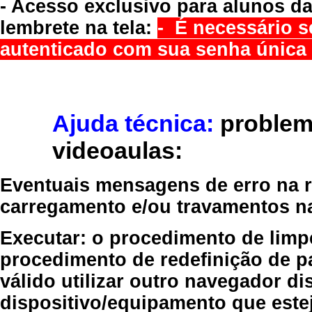
- Acesso exclusivo para alunos da
lembrete na tela:
- É necessário s
autenticado com sua senha única 
Ajuda técnica:
problem
videoaulas:
Eventuais mensagens de erro na re
carregamento e/ou travamentos n
Executar:
o procedimento de limp
procedimento de redefinição
de p
válido
utilizar outro navegador
dis
dispositivo/equipamento
que estej