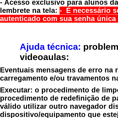
- Acesso exclusivo para alunos da
lembrete na tela:
- É necessário s
autenticado com sua senha única 
Ajuda técnica:
problem
videoaulas:
Eventuais mensagens de erro na re
carregamento e/ou travamentos n
Executar:
o procedimento de limp
procedimento de redefinição
de p
válido
utilizar outro navegador
dis
dispositivo/equipamento
que estej