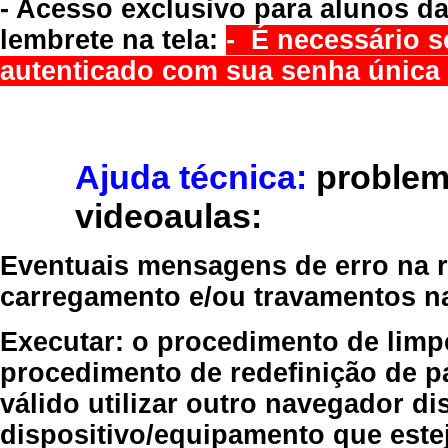
- Acesso exclusivo para alunos da
lembrete na tela:
- É necessário s
autenticado com sua senha única 
Ajuda técnica:
problem
videoaulas:
Eventuais mensagens de erro na re
carregamento e/ou travamentos n
Executar:
o procedimento de limp
procedimento de redefinição
de p
válido
utilizar outro navegador
dis
dispositivo/equipamento
que estej