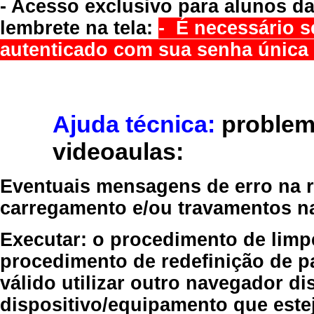
- Acesso exclusivo para alunos da
lembrete na tela:
- É necessário s
autenticado com sua senha única 
Ajuda técnica:
problem
videoaulas:
Eventuais mensagens de erro na re
carregamento e/ou travamentos n
Executar:
o procedimento de limp
procedimento de redefinição
de p
válido
utilizar outro navegador
dis
dispositivo/equipamento
que estej