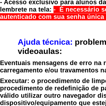
- Acesso exclusivo para alunos da
lembrete na tela:
- É necessário s
autenticado com sua senha única 
Ajuda técnica:
problem
videoaulas:
Eventuais mensagens de erro na re
carregamento e/ou travamentos n
Executar:
o procedimento de limp
procedimento de redefinição
de p
válido
utilizar outro navegador
dis
dispositivo/equipamento
que estej