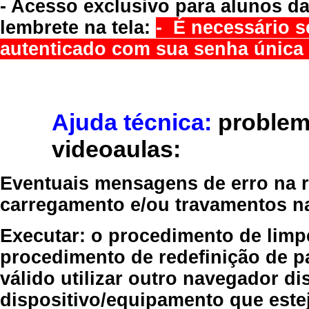
- Acesso exclusivo para alunos da
lembrete na tela:
- É necessário s
autenticado com sua senha única 
Ajuda técnica:
problem
videoaulas:
Eventuais mensagens de erro na re
carregamento e/ou travamentos n
Executar:
o procedimento de limp
procedimento de redefinição
de p
válido
utilizar outro navegador
dis
dispositivo/equipamento
que estej