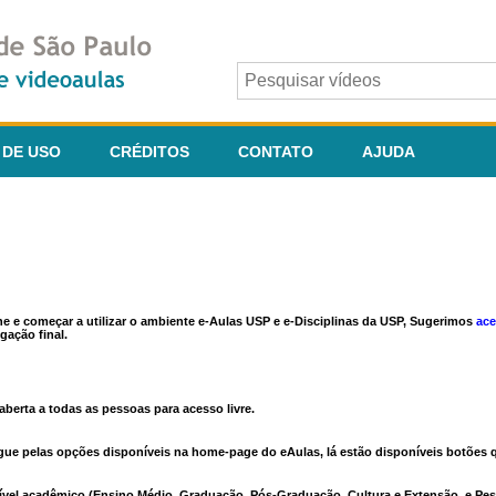
 DE USO
CRÉDITOS
CONTATO
AJUDA
ine e começar a utilizar o ambiente e-Aulas USP e e-Disciplinas da USP, Sugerimos
ace
gação final.
berta a todas as pessoas para acesso livre.
vegue pelas opções disponíveis na home-page do eAulas, lá estão disponíveis botõe
ível acadêmico (Ensino Médio, Graduação, Pós-Graduação, Cultura e Extensão, e Pes