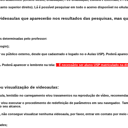
anto superior direito). Lá é possível pesquisar em todo o acervo disponível no eAul
ideoaulas que aparecerão nos resultados das pesquisas, mas q
s determinadas pelo professor:
ogin);
 ou público externo, desde que cadastrado e logado no e-Aulas USP). Poderá aparece
a
. Poderá aparecer o lembrete na tela:
- É necessário ser aluno USP matriculado na di
u visualização de videoaulas:
aula, lentidão no carregamento e/ou travamentos na reprodução de vídeo, recomend
 e/ou executar o
procedimento de redefinição
de parâmetros em seu navegador.
Tam
o seu alcance.
 não consegue visualizar nenhuma videoaula, por favor, entrar em contato por meio
ades;