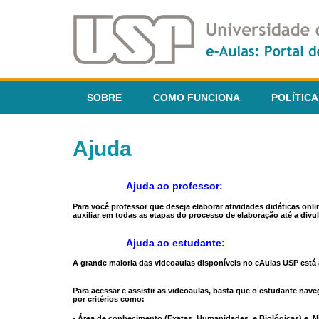
SOBRE
COMO FUNCIONA
POLÍTICA
Ajuda
Ajuda ao professor:
Para você professor que deseja elaborar atividades didáticas onl
auxiliar em todas as etapas do processo de elaboração até a divul
Ajuda ao estudante:
A grande maioria das videoaulas disponíveis no eAulas USP está a
Para acessar e assistir as videoaulas, basta que o estudante na
por critérios como:
- Área de conhecimento (Exatas, Humanidades, e Biológicas) e N