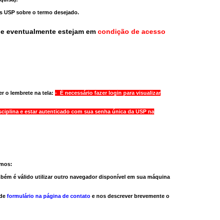
as USP sobre o termo desejado.
ue eventualmente estejam em
condição de acesso
r o lembrete na tela:
- É necessário fazer login para visualizar
sciplina e estar autenticado com sua senha única da USP na
amos:
bém é válido
utilizar outro navegador
disponível em sua máquina
 de
formulário na página de contato
e nos descrever brevemente o