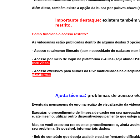
Além disso, também existe a opção da busca por palavra-chave (c
Importante destaque:
existem também v
restrito
.
Como funciona o acesso restrito?
As videoaulas estão publicadas dentro de alguma destas 3 opçõe
- Acesso totalmente liberado
(sem necessidade de cadastro nem l
- Acesso por meio de login na plataforma e-Aulas
(seja aluno USP
este vídeo.
- Acesso exclusivo para alunos da USP matriculados na disciplin
plataforma.
Ajuda técnica:
problemas de acesso e/o
Eventuais mensagens de erro na região de visualização da video
Executar:
o procedimento de limpeza de cache
em seu navegador
e, até mesmo,
utilizar outro dispositivo/equipamento
que esteja a
Mas, se você executou todos estes procedimentos e, ainda assim,
seu problema. Se possível, informar tais dados:
- link do conteúdo que deseja assistir e está enfrentando dificuld