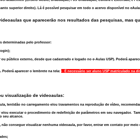
anto superior direito). Lá é possível pesquisar em todo o acervo disponível no eAul
ideoaulas que aparecerão nos resultados das pesquisas, mas q
s determinadas pelo professor:
ogin);
 ou público externo, desde que cadastrado e logado no e-Aulas USP). Poderá aparece
a
. Poderá aparecer o lembrete na tela:
- É necessário ser aluno USP matriculado na di
u visualização de videoaulas:
aula, lentidão no carregamento e/ou travamentos na reprodução de vídeo, recomend
 e/ou executar o
procedimento de redefinição
de parâmetros em seu navegador.
Tam
o seu alcance.
 não consegue visualizar nenhuma videoaula, por favor, entrar em contato por meio
ades;