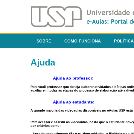
SOBRE
COMO FUNCIONA
POLÍTICA
Ajuda
Ajuda ao professor:
Para você professor que deseja elaborar atividades didáticas onl
auxiliar em todas as etapas do processo de elaboração até a divul
Ajuda ao estudante:
A grande maioria das videoaulas disponíveis no eAulas USP está a
Para acessar e assistir as videoaulas, basta que o estudante na
por critérios como:
- Área de conhecimento (Exatas, Humanidades, e Biológicas) e N