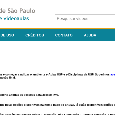
 DE USO
CRÉDITOS
CONTATO
AJUDA
ine e começar a utilizar o ambiente e-Aulas USP e e-Disciplinas da USP, Sugerimos
ace
gação final.
berta a todas as pessoas para acesso livre.
vegue pelas opções disponíveis na home-page do eAulas, lá estão disponíveis botõe
ível acadêmico (Ensino Médio, Graduação, Pós-Graduação, Cultura e Extensão, e Pes