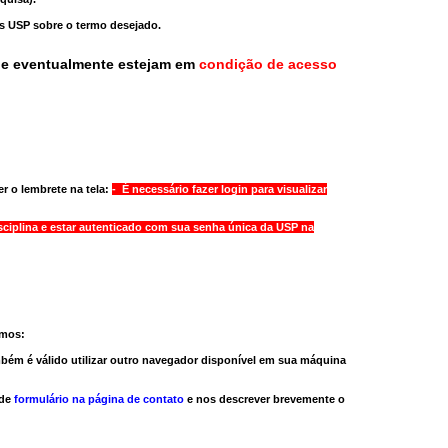
as USP sobre o termo desejado.
ue eventualmente estejam em
condição de acesso
r o lembrete na tela:
- É necessário fazer login para visualizar
sciplina e estar autenticado com sua senha única da USP na
amos:
bém é válido
utilizar outro navegador
disponível em sua máquina
 de
formulário na página de contato
e nos descrever brevemente o