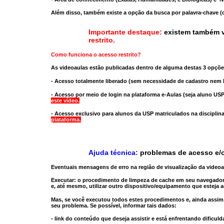
Além disso, também existe a opção da busca por palavra-chave (c
Importante destaque:
existem também v
restrito
.
Como funciona o acesso restrito?
As videoaulas estão publicadas dentro de alguma destas 3 opçõe
- Acesso totalmente liberado
(sem necessidade de cadastro nem l
- Acesso por meio de login na plataforma e-Aulas
(seja aluno USP
este vídeo.
- Acesso exclusivo para alunos da USP matriculados na disciplin
plataforma.
Ajuda técnica:
problemas de acesso e/o
Eventuais mensagens de erro na região de visualização da video
Executar:
o procedimento de limpeza de cache
em seu navegador
e, até mesmo,
utilizar outro dispositivo/equipamento
que esteja a
Mas, se você executou todos estes procedimentos e, ainda assim,
seu problema. Se possível, informar tais dados:
- link do conteúdo que deseja assistir e está enfrentando dificuld