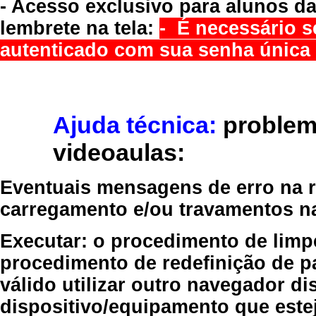
- Acesso exclusivo para alunos da
lembrete na tela:
- É necessário s
autenticado com sua senha única 
Ajuda técnica:
problem
videoaulas:
Eventuais mensagens de erro na re
carregamento e/ou travamentos n
Executar:
o procedimento de limp
procedimento de redefinição
de p
válido
utilizar outro navegador
dis
dispositivo/equipamento
que estej