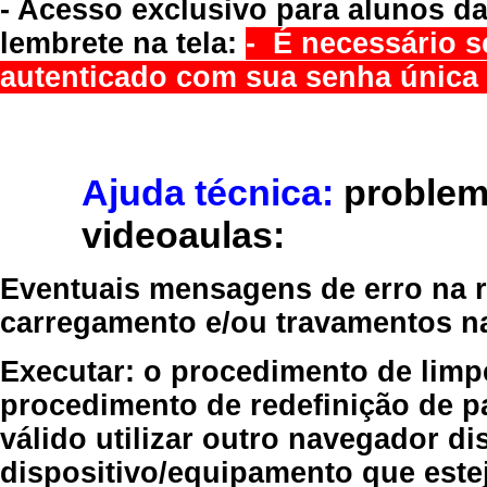
- Acesso exclusivo para alunos da
lembrete na tela:
- É necessário s
autenticado com sua senha única 
Ajuda técnica:
problem
videoaulas:
Eventuais mensagens de erro na re
carregamento e/ou travamentos n
Executar:
o procedimento de limp
procedimento de redefinição
de p
válido
utilizar outro navegador
dis
dispositivo/equipamento
que estej