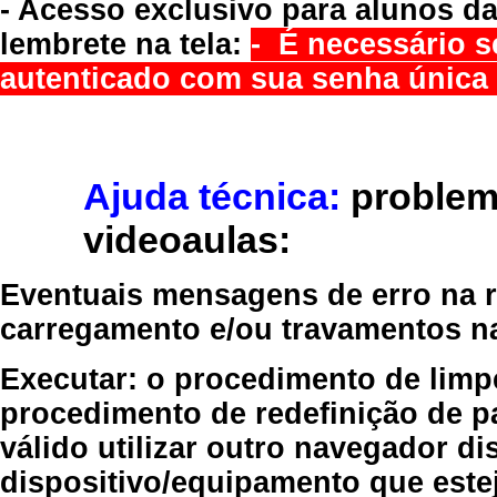
- Acesso exclusivo para alunos da
lembrete na tela:
- É necessário s
autenticado com sua senha única 
Ajuda técnica:
problem
videoaulas:
Eventuais mensagens de erro na re
carregamento e/ou travamentos n
Executar:
o procedimento de limp
procedimento de redefinição
de p
válido
utilizar outro navegador
dis
dispositivo/equipamento
que estej