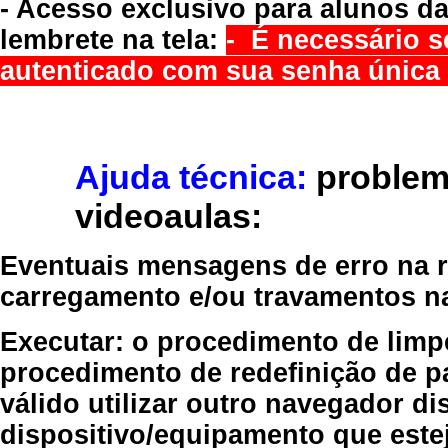
- Acesso exclusivo para alunos da
lembrete na tela:
- É necessário s
autenticado com sua senha única 
Ajuda técnica:
problem
videoaulas:
Eventuais mensagens de erro na re
carregamento e/ou travamentos n
Executar:
o procedimento de limp
procedimento de redefinição
de p
válido
utilizar outro navegador
dis
dispositivo/equipamento
que estej