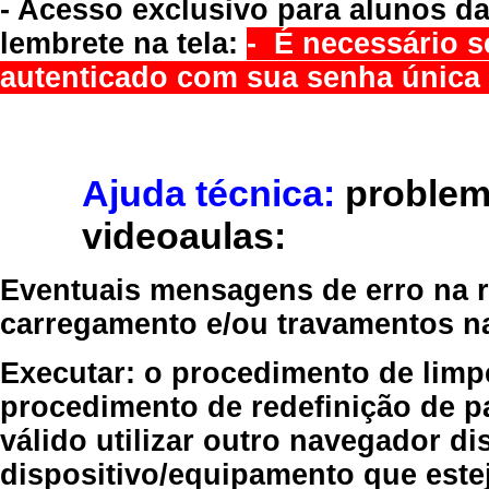
- Acesso exclusivo para alunos da
lembrete na tela:
- É necessário s
autenticado com sua senha única 
Ajuda técnica:
problem
videoaulas:
Eventuais mensagens de erro na re
carregamento e/ou travamentos n
Executar:
o procedimento de limp
procedimento de redefinição
de p
válido
utilizar outro navegador
dis
dispositivo/equipamento
que estej