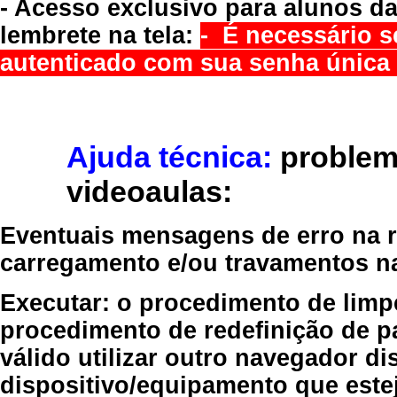
- Acesso exclusivo para alunos da
lembrete na tela:
- É necessário s
autenticado com sua senha única 
Ajuda técnica:
problem
videoaulas:
Eventuais mensagens de erro na re
carregamento e/ou travamentos n
Executar:
o procedimento de limp
procedimento de redefinição
de p
válido
utilizar outro navegador
dis
dispositivo/equipamento
que estej