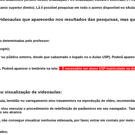
anto superior direito). Lá é possível pesquisar em todo o acervo disponível no eAul
ideoaulas que aparecerão nos resultados das pesquisas, mas q
s determinadas pelo professor:
ogin);
 ou público externo, desde que cadastrado e logado no e-Aulas USP). Poderá aparece
a
. Poderá aparecer o lembrete na tela:
- É necessário ser aluno USP matriculado na di
u visualização de videoaulas:
aula, lentidão no carregamento e/ou travamentos na reprodução de vídeo, recomend
 e/ou executar o
procedimento de redefinição
de parâmetros em seu navegador.
Tam
o seu alcance.
 não consegue visualizar nenhuma videoaula, por favor, entrar em contato por meio
ades;