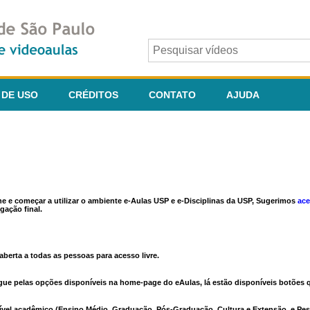
 DE USO
CRÉDITOS
CONTATO
AJUDA
ine e começar a utilizar o ambiente e-Aulas USP e e-Disciplinas da USP, Sugerimos
ace
gação final.
berta a todas as pessoas para acesso livre.
vegue pelas opções disponíveis na home-page do eAulas, lá estão disponíveis botõe
ível acadêmico (Ensino Médio, Graduação, Pós-Graduação, Cultura e Extensão, e Pes