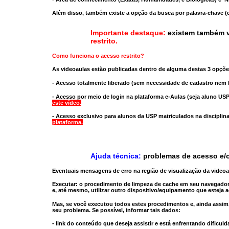
Além disso, também existe a opção da busca por palavra-chave (c
Importante destaque:
existem também v
restrito
.
Como funciona o acesso restrito?
As videoaulas estão publicadas dentro de alguma destas 3 opçõe
- Acesso totalmente liberado
(sem necessidade de cadastro nem l
- Acesso por meio de login na plataforma e-Aulas
(seja aluno USP
este vídeo.
- Acesso exclusivo para alunos da USP matriculados na disciplin
plataforma.
Ajuda técnica:
problemas de acesso e/o
Eventuais mensagens de erro na região de visualização da video
Executar:
o procedimento de limpeza de cache
em seu navegador
e, até mesmo,
utilizar outro dispositivo/equipamento
que esteja a
Mas, se você executou todos estes procedimentos e, ainda assim,
seu problema. Se possível, informar tais dados:
- link do conteúdo que deseja assistir e está enfrentando dificuld