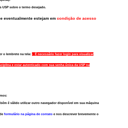
as USP sobre o termo desejado.
ue eventualmente estejam em
condição de acesso
r o lembrete na tela:
- É necessário fazer login para visualizar
sciplina e estar autenticado com sua senha única da USP na
amos:
bém é válido
utilizar outro navegador
disponível em sua máquina
 de
formulário na página de contato
e nos descrever brevemente o