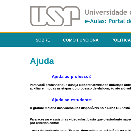
SOBRE
COMO FUNCIONA
POLÍTICA
Ajuda
Ajuda ao professor:
Para você professor que deseja elaborar atividades didáticas onl
auxiliar em todas as etapas do processo de elaboração até a divul
Ajuda ao estudante:
A grande maioria das videoaulas disponíveis no eAulas USP está a
Para acessar e assistir as videoaulas, basta que o estudante na
por critérios como:
- Área de conhecimento (Exatas, Humanidades, e Biológicas) e N