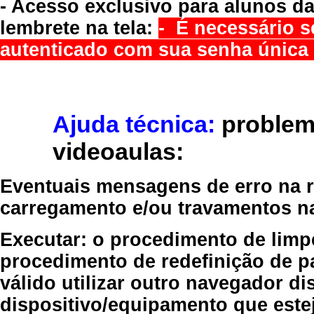
- Acesso exclusivo para alunos da
lembrete na tela:
- É necessário s
autenticado com sua senha única 
Ajuda técnica:
problem
videoaulas:
Eventuais mensagens de erro na re
carregamento e/ou travamentos n
Executar:
o procedimento de limp
procedimento de redefinição
de p
válido
utilizar outro navegador
dis
dispositivo/equipamento
que estej