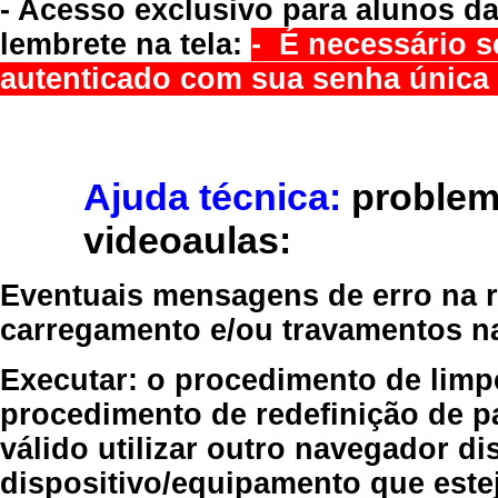
- Acesso exclusivo para alunos da
lembrete na tela:
- É necessário s
autenticado com sua senha única 
Ajuda técnica:
problem
videoaulas:
Eventuais mensagens de erro na re
carregamento e/ou travamentos n
Executar:
o procedimento de limp
procedimento de redefinição
de p
válido
utilizar outro navegador
dis
dispositivo/equipamento
que estej