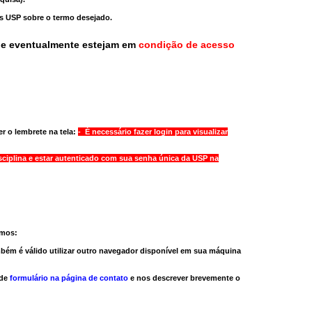
as USP sobre o termo desejado.
ue eventualmente estejam em
condição de acesso
r o lembrete na tela:
- É necessário fazer login para visualizar
sciplina e estar autenticado com sua senha única da USP na
amos:
bém é válido
utilizar outro navegador
disponível em sua máquina
 de
formulário na página de contato
e nos descrever brevemente o