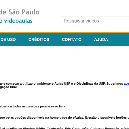
 DE USO
CRÉDITOS
CONTATO
AJUDA
ine e começar a utilizar o ambiente e-Aulas USP e e-Disciplinas da USP, Sugerimos
ace
gação final.
berta a todas as pessoas para acesso livre.
vegue pelas opções disponíveis na home-page do eAulas, lá estão disponíveis botõe
ível acadêmico (Ensino Médio, Graduação, Pós-Graduação, Cultura e Extensão, e Pes