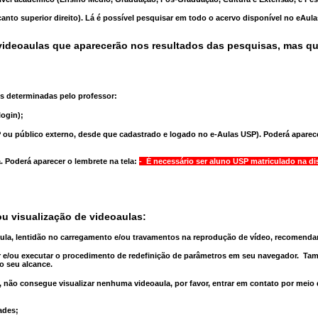
anto superior direito). Lá é possível pesquisar em todo o acervo disponível no eAul
ideoaulas que aparecerão nos resultados das pesquisas, mas q
s determinadas pelo professor:
ogin);
 ou público externo, desde que cadastrado e logado no e-Aulas USP). Poderá aparece
a
. Poderá aparecer o lembrete na tela:
- É necessário ser aluno USP matriculado na di
u visualização de videoaulas:
aula, lentidão no carregamento e/ou travamentos na reprodução de vídeo, recomend
 e/ou executar o
procedimento de redefinição
de parâmetros em seu navegador.
Tam
o seu alcance.
 não consegue visualizar nenhuma videoaula, por favor, entrar em contato por meio
ades;