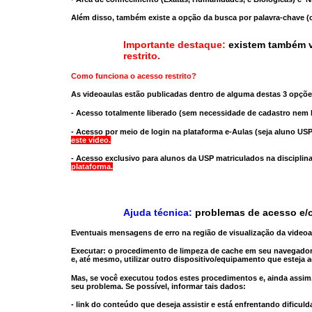
Além disso, também existe a opção da busca por palavra-chave (c
Importante destaque:
existem também v
restrito
.
Como funciona o acesso restrito?
As videoaulas estão publicadas dentro de alguma destas 3 opçõe
- Acesso totalmente liberado
(sem necessidade de cadastro nem l
- Acesso por meio de login na plataforma e-Aulas
(seja aluno USP
este vídeo.
- Acesso exclusivo para alunos da USP matriculados na disciplin
plataforma.
Ajuda técnica:
problemas de acesso e/o
Eventuais mensagens de erro na região de visualização da video
Executar:
o procedimento de limpeza de cache
em seu navegador
e, até mesmo,
utilizar outro dispositivo/equipamento
que esteja a
Mas, se você executou todos estes procedimentos e, ainda assim,
seu problema. Se possível, informar tais dados:
- link do conteúdo que deseja assistir e está enfrentando dificuld