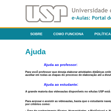
SOBRE
COMO FUNCIONA
POLÍTICA
Ajuda
Ajuda ao professor:
Para você professor que deseja elaborar atividades didáticas onl
auxiliar em todas as etapas do processo de elaboração até a divul
Ajuda ao estudante:
A grande maioria das videoaulas disponíveis no eAulas USP está a
Para acessar e assistir as videoaulas, basta que o estudante na
por critérios como:
- Área de conhecimento (Exatas, Humanidades, e Biológicas) e N