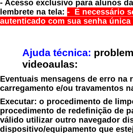
- Acesso exclusivo para alunos da
lembrete na tela:
- É necessário s
autenticado com sua senha única 
Ajuda técnica:
problem
videoaulas:
Eventuais mensagens de erro na re
carregamento e/ou travamentos n
Executar:
o procedimento de limp
procedimento de redefinição
de p
válido
utilizar outro navegador
dis
dispositivo/equipamento
que estej