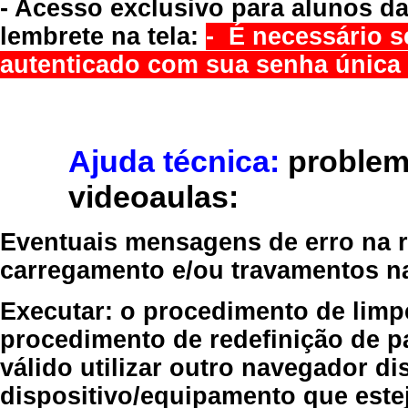
- Acesso exclusivo para alunos da
lembrete na tela:
- É necessário s
autenticado com sua senha única 
Ajuda técnica:
problem
videoaulas:
Eventuais mensagens de erro na re
carregamento e/ou travamentos n
Executar:
o procedimento de limp
procedimento de redefinição
de p
válido
utilizar outro navegador
dis
dispositivo/equipamento
que estej