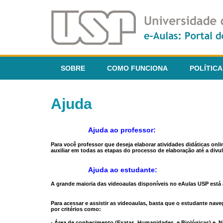
SOBRE
COMO FUNCIONA
POLÍTICA
Ajuda
Ajuda ao professor:
Para você professor que deseja elaborar atividades didáticas onl
auxiliar em todas as etapas do processo de elaboração até a divul
Ajuda ao estudante:
A grande maioria das videoaulas disponíveis no eAulas USP está a
Para acessar e assistir as videoaulas, basta que o estudante na
por critérios como:
- Área de conhecimento (Exatas, Humanidades, e Biológicas) e N