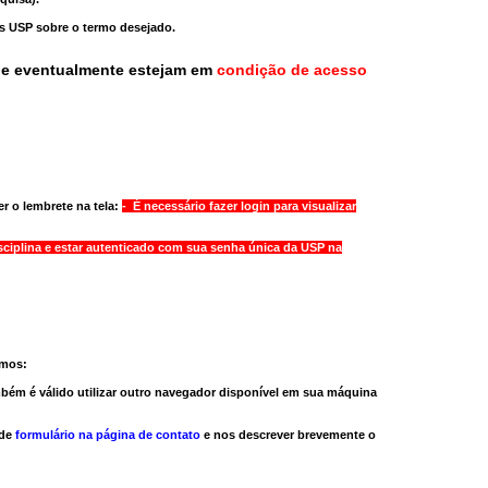
as USP sobre o termo desejado.
ue eventualmente estejam em
condição de acesso
r o lembrete na tela:
- É necessário fazer login para visualizar
sciplina e estar autenticado com sua senha única da USP na
amos:
bém é válido
utilizar outro navegador
disponível em sua máquina
 de
formulário na página de contato
e nos descrever brevemente o