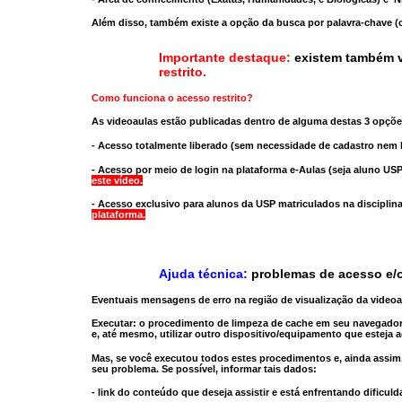
Além disso, também existe a opção da busca por palavra-chave (c
Importante destaque:
existem também v
restrito
.
Como funciona o acesso restrito?
As videoaulas estão publicadas dentro de alguma destas 3 opçõe
- Acesso totalmente liberado
(sem necessidade de cadastro nem l
- Acesso por meio de login na plataforma e-Aulas
(seja aluno USP
este vídeo.
- Acesso exclusivo para alunos da USP matriculados na disciplin
plataforma.
Ajuda técnica:
problemas de acesso e/o
Eventuais mensagens de erro na região de visualização da video
Executar:
o procedimento de limpeza de cache
em seu navegador
e, até mesmo,
utilizar outro dispositivo/equipamento
que esteja a
Mas, se você executou todos estes procedimentos e, ainda assim,
seu problema. Se possível, informar tais dados:
- link do conteúdo que deseja assistir e está enfrentando dificuld