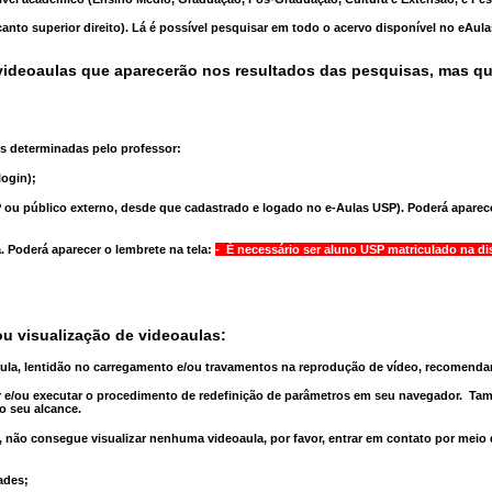
anto superior direito). Lá é possível pesquisar em todo o acervo disponível no eAul
ideoaulas que aparecerão nos resultados das pesquisas, mas q
s determinadas pelo professor:
ogin);
 ou público externo, desde que cadastrado e logado no e-Aulas USP). Poderá aparece
a
. Poderá aparecer o lembrete na tela:
- É necessário ser aluno USP matriculado na di
u visualização de videoaulas:
aula, lentidão no carregamento e/ou travamentos na reprodução de vídeo, recomend
 e/ou executar o
procedimento de redefinição
de parâmetros em seu navegador.
Tam
o seu alcance.
 não consegue visualizar nenhuma videoaula, por favor, entrar em contato por meio
ades;