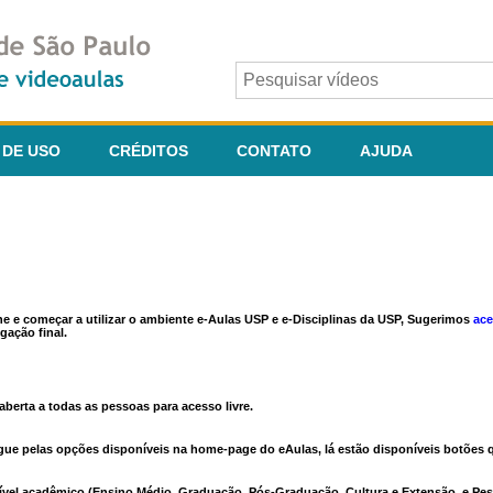
 DE USO
CRÉDITOS
CONTATO
AJUDA
ine e começar a utilizar o ambiente e-Aulas USP e e-Disciplinas da USP, Sugerimos
ace
gação final.
berta a todas as pessoas para acesso livre.
vegue pelas opções disponíveis na home-page do eAulas, lá estão disponíveis botõe
ível acadêmico (Ensino Médio, Graduação, Pós-Graduação, Cultura e Extensão, e Pes