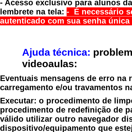
- Acesso exclusivo para alunos da
lembrete na tela:
- É necessário s
autenticado com sua senha única 
Ajuda técnica:
problem
videoaulas:
Eventuais mensagens de erro na re
carregamento e/ou travamentos n
Executar:
o procedimento de limp
procedimento de redefinição
de p
válido
utilizar outro navegador
dis
dispositivo/equipamento
que estej