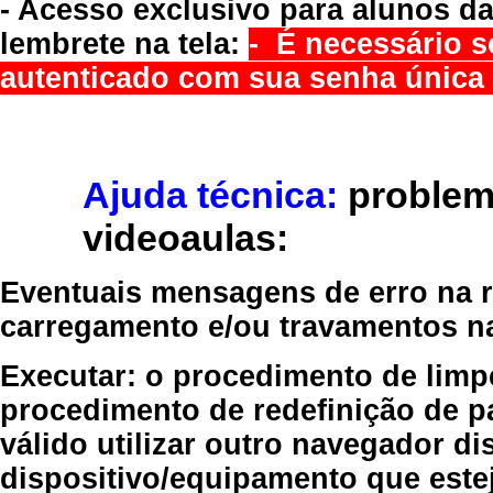
- Acesso exclusivo para alunos da
lembrete na tela:
- É necessário s
autenticado com sua senha única 
Ajuda técnica:
problem
videoaulas:
Eventuais mensagens de erro na re
carregamento e/ou travamentos n
Executar:
o procedimento de limp
procedimento de redefinição
de p
válido
utilizar outro navegador
dis
dispositivo/equipamento
que estej