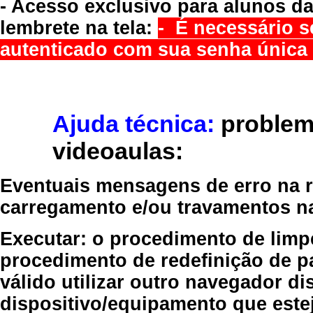
- Acesso exclusivo para alunos da
lembrete na tela:
- É necessário s
autenticado com sua senha única 
Ajuda técnica:
problem
videoaulas:
Eventuais mensagens de erro na re
carregamento e/ou travamentos n
Executar:
o procedimento de limp
procedimento de redefinição
de p
válido
utilizar outro navegador
dis
dispositivo/equipamento
que estej