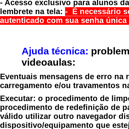
- Acesso exclusivo para alunos da
lembrete na tela:
- É necessário s
autenticado com sua senha única 
Ajuda técnica:
problem
videoaulas:
Eventuais mensagens de erro na re
carregamento e/ou travamentos n
Executar:
o procedimento de limp
procedimento de redefinição
de p
válido
utilizar outro navegador
dis
dispositivo/equipamento
que estej