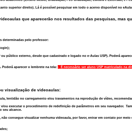
anto superior direito). Lá é possível pesquisar em todo o acervo disponível no eAul
ideoaulas que aparecerão nos resultados das pesquisas, mas q
s determinadas pelo professor:
ogin);
 ou público externo, desde que cadastrado e logado no e-Aulas USP). Poderá aparece
a
. Poderá aparecer o lembrete na tela:
- É necessário ser aluno USP matriculado na di
u visualização de videoaulas:
aula, lentidão no carregamento e/ou travamentos na reprodução de vídeo, recomend
 e/ou executar o
procedimento de redefinição
de parâmetros em seu navegador.
Tam
o seu alcance.
 não consegue visualizar nenhuma videoaula, por favor, entrar em contato por meio
ades;