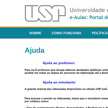
SOBRE
COMO FUNCIONA
POLÍTICA
Ajuda
Ajuda ao professor:
Para você professor que deseja elaborar atividades didáticas onl
auxiliar em todas as etapas do processo de elaboração até a divul
Ajuda ao estudante:
A grande maioria das videoaulas disponíveis no eAulas USP está a
Para acessar e assistir as videoaulas, basta que o estudante na
por critérios como:
- Área de conhecimento (Exatas, Humanidades, e Biológicas) e N