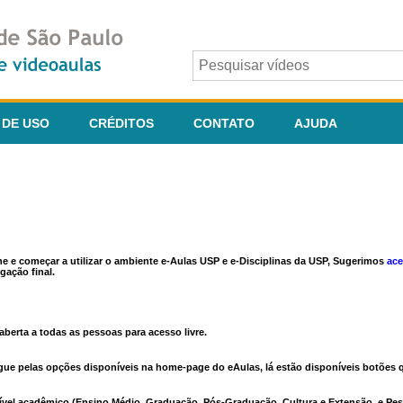
 DE USO
CRÉDITOS
CONTATO
AJUDA
ine e começar a utilizar o ambiente e-Aulas USP e e-Disciplinas da USP, Sugerimos
ace
gação final.
berta a todas as pessoas para acesso livre.
vegue pelas opções disponíveis na home-page do eAulas, lá estão disponíveis botõe
ível acadêmico (Ensino Médio, Graduação, Pós-Graduação, Cultura e Extensão, e Pes