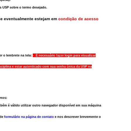
as USP sobre o termo desejado.
ue eventualmente estejam em
condição de acesso
r o lembrete na tela:
- É necessário fazer login para visualizar
sciplina e estar autenticado com sua senha única da USP na
amos:
bém é válido
utilizar outro navegador
disponível em sua máquina
 de
formulário na página de contato
e nos descrever brevemente o