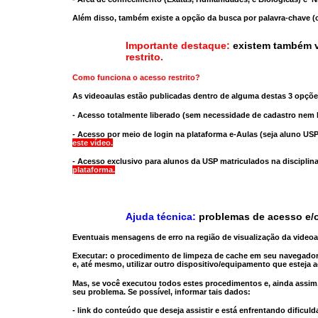
Além disso, também existe a opção da busca por palavra-chave (c
Importante destaque:
existem também v
restrito
.
Como funciona o acesso restrito?
As videoaulas estão publicadas dentro de alguma destas 3 opçõe
- Acesso totalmente liberado
(sem necessidade de cadastro nem l
- Acesso por meio de login na plataforma e-Aulas
(seja aluno USP
este vídeo.
- Acesso exclusivo para alunos da USP matriculados na disciplin
plataforma.
Ajuda técnica:
problemas de acesso e/o
Eventuais mensagens de erro na região de visualização da video
Executar:
o procedimento de limpeza de cache
em seu navegador
e, até mesmo,
utilizar outro dispositivo/equipamento
que esteja a
Mas, se você executou todos estes procedimentos e, ainda assim,
seu problema. Se possível, informar tais dados:
- link do conteúdo que deseja assistir e está enfrentando dificuld