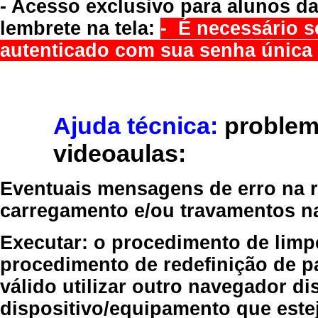
- Acesso exclusivo para alunos da
lembrete na tela:
- É necessário s
autenticado com sua senha única 
Ajuda técnica:
problem
videoaulas:
Eventuais mensagens de erro na re
carregamento e/ou travamentos n
Executar:
o procedimento de limp
procedimento de redefinição
de p
válido
utilizar outro navegador
dis
dispositivo/equipamento
que estej