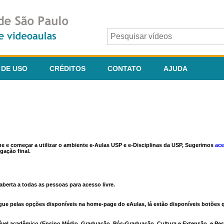
 DE USO
CRÉDITOS
CONTATO
AJUDA
ine e começar a utilizar o ambiente e-Aulas USP e e-Disciplinas da USP, Sugerimos
ace
gação final.
berta a todas as pessoas para acesso livre.
vegue pelas opções disponíveis na home-page do eAulas, lá estão disponíveis botõe
ível acadêmico (Ensino Médio, Graduação, Pós-Graduação, Cultura e Extensão, e Pes