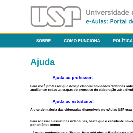
SOBRE
COMO FUNCIONA
POLÍTICA
Ajuda
Ajuda ao professor:
Para você professor que deseja elaborar atividades didáticas onl
auxiliar em todas as etapas do processo de elaboração até a divul
Ajuda ao estudante:
A grande maioria das videoaulas disponíveis no eAulas USP está a
Para acessar e assistir as videoaulas, basta que o estudante na
por critérios como:
- Área de conhecimento (Exatas, Humanidades, e Biológicas) e N