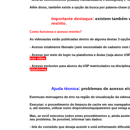
Além disso, também existe a opção da busca por palavra-chave (c
Importante destaque:
existem também v
restrito
.
Como funciona o acesso restrito?
As videoaulas estão publicadas dentro de alguma destas 3 opçõe
- Acesso totalmente liberado
(sem necessidade de cadastro nem l
- Acesso por meio de login na plataforma e-Aulas
(seja aluno USP
este vídeo.
- Acesso exclusivo para alunos da USP matriculados na disciplin
plataforma.
Ajuda técnica:
problemas de acesso e/o
Eventuais mensagens de erro na região de visualização da video
Executar:
o procedimento de limpeza de cache
em seu navegador
e, até mesmo,
utilizar outro dispositivo/equipamento
que esteja a
Mas, se você executou todos estes procedimentos e, ainda assim,
seu problema. Se possível, informar tais dados:
- link do conteúdo que deseja assistir e está enfrentando dificuld