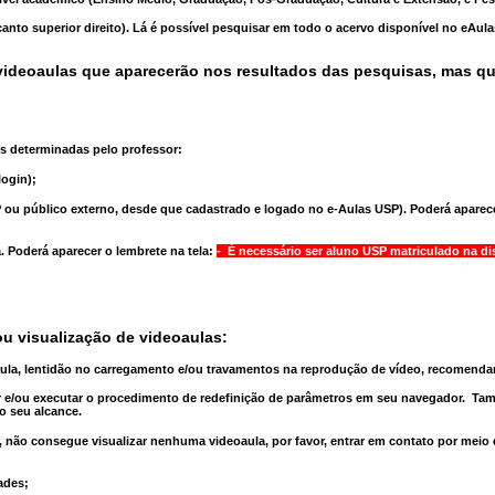
anto superior direito). Lá é possível pesquisar em todo o acervo disponível no eAul
ideoaulas que aparecerão nos resultados das pesquisas, mas q
s determinadas pelo professor:
ogin);
 ou público externo, desde que cadastrado e logado no e-Aulas USP). Poderá aparece
a
. Poderá aparecer o lembrete na tela:
- É necessário ser aluno USP matriculado na di
u visualização de videoaulas:
aula, lentidão no carregamento e/ou travamentos na reprodução de vídeo, recomend
 e/ou executar o
procedimento de redefinição
de parâmetros em seu navegador.
Tam
o seu alcance.
 não consegue visualizar nenhuma videoaula, por favor, entrar em contato por meio
ades;