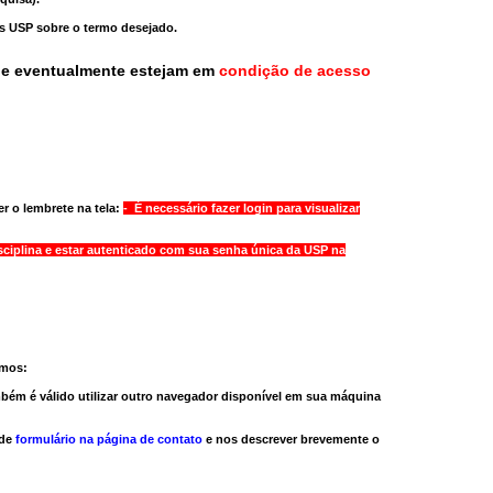
as USP sobre o termo desejado.
ue eventualmente estejam em
condição de acesso
r o lembrete na tela:
- É necessário fazer login para visualizar
sciplina e estar autenticado com sua senha única da USP na
amos:
bém é válido
utilizar outro navegador
disponível em sua máquina
 de
formulário na página de contato
e nos descrever brevemente o