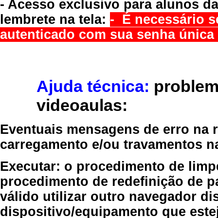
- Acesso exclusivo para alunos da
lembrete na tela:
- É necessário s
autenticado com sua senha única 
Ajuda técnica:
problem
videoaulas:
Eventuais mensagens de erro na re
carregamento e/ou travamentos n
Executar:
o procedimento de limp
procedimento de redefinição
de p
válido
utilizar outro navegador
dis
dispositivo/equipamento
que estej