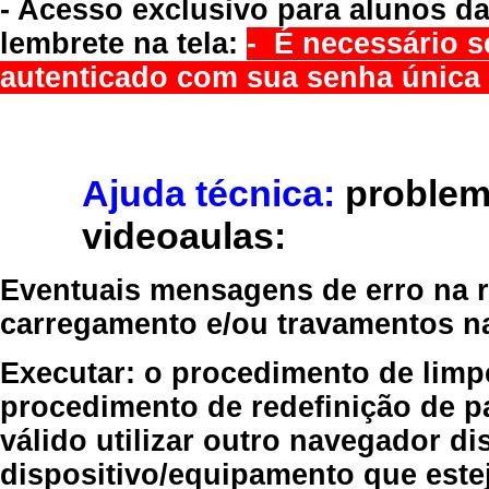
- Acesso exclusivo para alunos da
lembrete na tela:
- É necessário s
autenticado com sua senha única 
Ajuda técnica:
problem
videoaulas:
Eventuais mensagens de erro na re
carregamento e/ou travamentos n
Executar:
o procedimento de limp
procedimento de redefinição
de p
válido
utilizar outro navegador
dis
dispositivo/equipamento
que estej