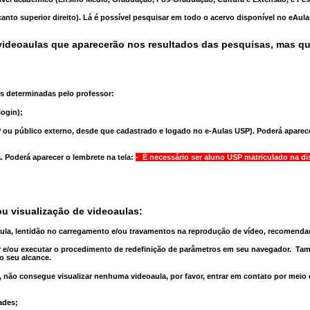
anto superior direito). Lá é possível pesquisar em todo o acervo disponível no eAul
ideoaulas que aparecerão nos resultados das pesquisas, mas q
s determinadas pelo professor:
ogin);
 ou público externo, desde que cadastrado e logado no e-Aulas USP). Poderá aparece
a
. Poderá aparecer o lembrete na tela:
- É necessário ser aluno USP matriculado na di
u visualização de videoaulas:
aula, lentidão no carregamento e/ou travamentos na reprodução de vídeo, recomend
 e/ou executar o
procedimento de redefinição
de parâmetros em seu navegador.
Tam
o seu alcance.
 não consegue visualizar nenhuma videoaula, por favor, entrar em contato por meio
ades;