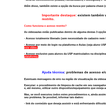
Além disso, também existe a opção da busca por palavra-chave (c
Importante destaque:
existem também v
restrito
.
Como funciona o acesso restrito?
As videoaulas estão publicadas dentro de alguma destas 3 opçõe
- Acesso totalmente liberado
(sem necessidade de cadastro nem l
- Acesso por meio de login na plataforma e-Aulas
(seja aluno USP
este vídeo.
- Acesso exclusivo para alunos da USP matriculados na disciplin
plataforma.
Ajuda técnica:
problemas de acesso e/o
Eventuais mensagens de erro na região de visualização da video
Executar:
o procedimento de limpeza de cache
em seu navegador
e, até mesmo,
utilizar outro dispositivo/equipamento
que esteja a
Mas, se você executou todos estes procedimentos e, ainda assim,
seu problema. Se possível, informar tais dados:
- link do conteúdo que deseja assistir e está enfrentando dificuld