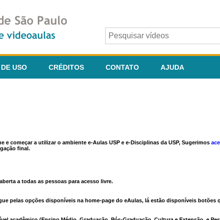
 DE USO
CRÉDITOS
CONTATO
AJUDA
ine e começar a utilizar o ambiente e-Aulas USP e e-Disciplinas da USP, Sugerimos
ace
gação final.
berta a todas as pessoas para acesso livre.
vegue pelas opções disponíveis na home-page do eAulas, lá estão disponíveis botõe
ível acadêmico (Ensino Médio, Graduação, Pós-Graduação, Cultura e Extensão, e Pes