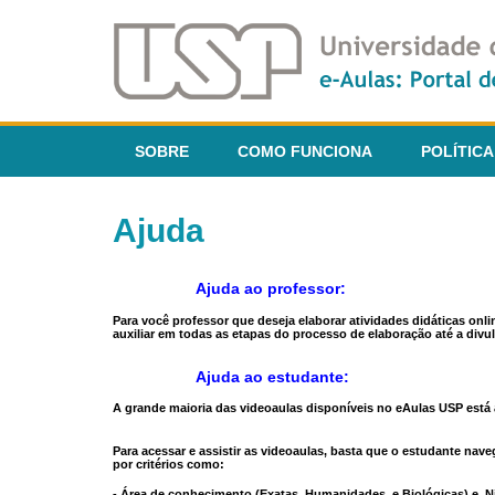
SOBRE
COMO FUNCIONA
POLÍTICA
Ajuda
Ajuda ao professor:
Para você professor que deseja elaborar atividades didáticas onl
auxiliar em todas as etapas do processo de elaboração até a divul
Ajuda ao estudante:
A grande maioria das videoaulas disponíveis no eAulas USP está a
Para acessar e assistir as videoaulas, basta que o estudante na
por critérios como:
- Área de conhecimento (Exatas, Humanidades, e Biológicas) e N