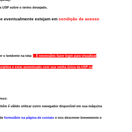
as USP sobre o termo desejado.
ue eventualmente estejam em
condição de acesso
r o lembrete na tela:
- É necessário fazer login para visualizar
sciplina e estar autenticado com sua senha única da USP na
amos:
bém é válido
utilizar outro navegador
disponível em sua máquina
 de
formulário na página de contato
e nos descrever brevemente o