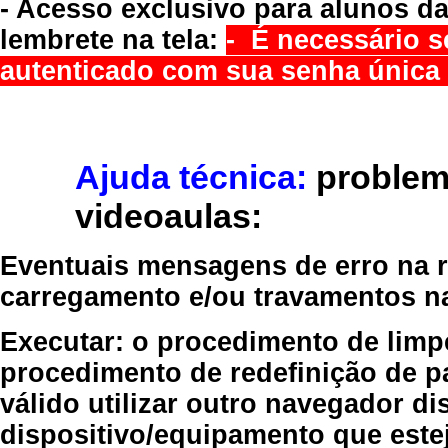
- Acesso exclusivo para alunos da
lembrete na tela:
- É necessário s
autenticado com sua senha única 
Ajuda técnica:
problem
videoaulas:
Eventuais mensagens de erro na re
carregamento e/ou travamentos n
Executar:
o procedimento de limp
procedimento de redefinição
de p
válido
utilizar outro navegador
dis
dispositivo/equipamento
que estej