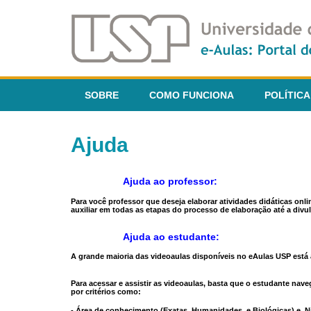
SOBRE
COMO FUNCIONA
POLÍTICA
Ajuda
Ajuda ao professor:
Para você professor que deseja elaborar atividades didáticas onl
auxiliar em todas as etapas do processo de elaboração até a divul
Ajuda ao estudante:
A grande maioria das videoaulas disponíveis no eAulas USP está a
Para acessar e assistir as videoaulas, basta que o estudante na
por critérios como:
- Área de conhecimento (Exatas, Humanidades, e Biológicas) e N