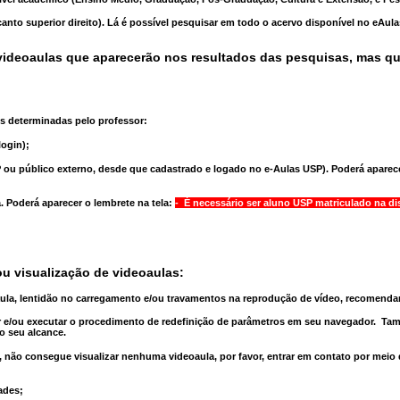
anto superior direito). Lá é possível pesquisar em todo o acervo disponível no eAul
ideoaulas que aparecerão nos resultados das pesquisas, mas q
s determinadas pelo professor:
ogin);
 ou público externo, desde que cadastrado e logado no e-Aulas USP). Poderá aparece
a
. Poderá aparecer o lembrete na tela:
- É necessário ser aluno USP matriculado na di
u visualização de videoaulas:
aula, lentidão no carregamento e/ou travamentos na reprodução de vídeo, recomend
 e/ou executar o
procedimento de redefinição
de parâmetros em seu navegador.
Tam
o seu alcance.
 não consegue visualizar nenhuma videoaula, por favor, entrar em contato por meio
ades;