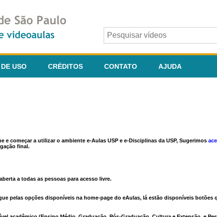
 DE USO
CRÉDITOS
CONTATO
AJUDA
ine e começar a utilizar o ambiente e-Aulas USP e e-Disciplinas da USP, Sugerimos
ace
gação final.
berta a todas as pessoas para acesso livre.
vegue pelas opções disponíveis na home-page do eAulas, lá estão disponíveis botõe
ível acadêmico (Ensino Médio, Graduação, Pós-Graduação, Cultura e Extensão, e Pes