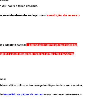
as USP sobre o termo desejado.
ue eventualmente estejam em
condição de acesso
r o lembrete na tela:
- É necessário fazer login para visualizar
sciplina e estar autenticado com sua senha única da USP na
amos:
bém é válido
utilizar outro navegador
disponível em sua máquina
 de
formulário na página de contato
e nos descrever brevemente o