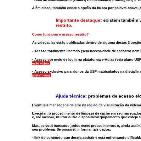
Além disso, também existe a opção da busca por palavra-chave (c
Importante destaque:
existem também v
restrito
.
Como funciona o acesso restrito?
As videoaulas estão publicadas dentro de alguma destas 3 opçõe
- Acesso totalmente liberado
(sem necessidade de cadastro nem l
- Acesso por meio de login na plataforma e-Aulas
(seja aluno USP
este vídeo.
- Acesso exclusivo para alunos da USP matriculados na disciplin
plataforma.
Ajuda técnica:
problemas de acesso e/o
Eventuais mensagens de erro na região de visualização da video
Executar:
o procedimento de limpeza de cache
em seu navegador
e, até mesmo,
utilizar outro dispositivo/equipamento
que esteja a
Mas, se você executou todos estes procedimentos e, ainda assim,
seu problema. Se possível, informar tais dados:
- link do conteúdo que deseja assistir e está enfrentando dificuld