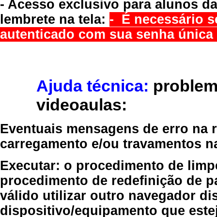
- Acesso exclusivo para alunos da
lembrete na tela:
- É necessário s
autenticado com sua senha única 
Ajuda técnica:
problem
videoaulas:
Eventuais mensagens de erro na re
carregamento e/ou travamentos n
Executar:
o procedimento de limp
procedimento de redefinição
de p
válido
utilizar outro navegador
dis
dispositivo/equipamento
que estej