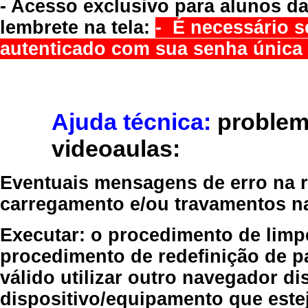
- Acesso exclusivo para alunos da
lembrete na tela:
- É necessário s
autenticado com sua senha única 
Ajuda técnica:
problem
videoaulas:
Eventuais mensagens de erro na re
carregamento e/ou travamentos n
Executar:
o procedimento de limp
procedimento de redefinição
de p
válido
utilizar outro navegador
dis
dispositivo/equipamento
que estej