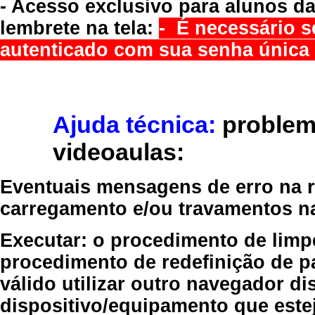
- Acesso exclusivo para alunos da
lembrete na tela:
- É necessário s
autenticado com sua senha única 
Ajuda técnica:
problem
videoaulas:
Eventuais mensagens de erro na re
carregamento e/ou travamentos n
Executar:
o procedimento de limp
procedimento de redefinição
de p
válido
utilizar outro navegador
dis
dispositivo/equipamento
que estej