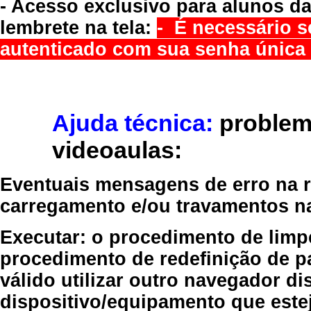
- Acesso exclusivo para alunos da
lembrete na tela:
- É necessário s
autenticado com sua senha única 
Ajuda técnica:
problem
videoaulas:
Eventuais mensagens de erro na re
carregamento e/ou travamentos n
Executar:
o procedimento de limp
procedimento de redefinição
de p
válido
utilizar outro navegador
dis
dispositivo/equipamento
que estej