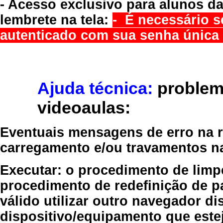
- Acesso exclusivo para alunos da
lembrete na tela:
- É necessário s
autenticado com sua senha única 
Ajuda técnica:
problem
videoaulas:
Eventuais mensagens de erro na re
carregamento e/ou travamentos n
Executar:
o procedimento de limp
procedimento de redefinição
de p
válido
utilizar outro navegador
dis
dispositivo/equipamento
que estej