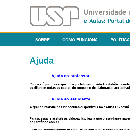
SOBRE
COMO FUNCIONA
POLÍTICA
Ajuda
Ajuda ao professor:
Para você professor que deseja elaborar atividades didáticas onl
auxiliar em todas as etapas do processo de elaboração até a divul
Ajuda ao estudante:
A grande maioria das videoaulas disponíveis no eAulas USP está a
Para acessar e assistir as videoaulas, basta que o estudante na
por critérios como:
- Área de conhecimento (Exatas, Humanidades, e Biológicas) e N