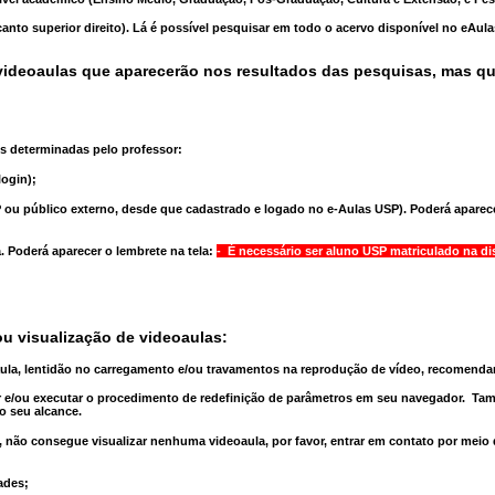
anto superior direito). Lá é possível pesquisar em todo o acervo disponível no eAul
ideoaulas que aparecerão nos resultados das pesquisas, mas q
s determinadas pelo professor:
ogin);
 ou público externo, desde que cadastrado e logado no e-Aulas USP). Poderá aparece
a
. Poderá aparecer o lembrete na tela:
- É necessário ser aluno USP matriculado na di
u visualização de videoaulas:
aula, lentidão no carregamento e/ou travamentos na reprodução de vídeo, recomend
 e/ou executar o
procedimento de redefinição
de parâmetros em seu navegador.
Tam
o seu alcance.
 não consegue visualizar nenhuma videoaula, por favor, entrar em contato por meio
ades;