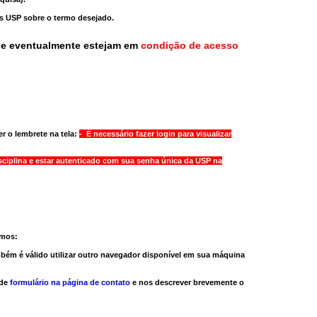
as USP sobre o termo desejado.
ue eventualmente estejam em
condição de acesso
r o lembrete na tela:
- É necessário fazer login para visualizar
sciplina e estar autenticado com sua senha única da USP na
amos:
bém é válido
utilizar outro navegador
disponível em sua máquina
 de
formulário na página de contato
e nos descrever brevemente o