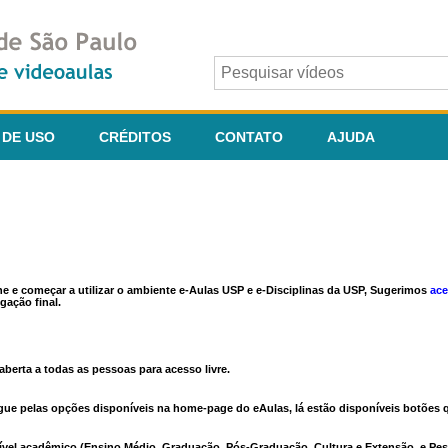
 DE USO
CRÉDITOS
CONTATO
AJUDA
ine e começar a utilizar o ambiente e-Aulas USP e e-Disciplinas da USP, Sugerimos
ace
gação final.
berta a todas as pessoas para acesso livre.
vegue pelas opções disponíveis na home-page do eAulas, lá estão disponíveis botõe
ível acadêmico (Ensino Médio, Graduação, Pós-Graduação, Cultura e Extensão, e Pes