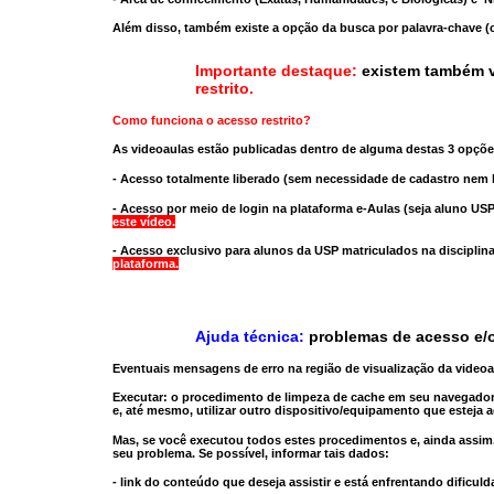
Além disso, também existe a opção da busca por palavra-chave (c
Importante destaque:
existem também v
restrito
.
Como funciona o acesso restrito?
As videoaulas estão publicadas dentro de alguma destas 3 opçõe
- Acesso totalmente liberado
(sem necessidade de cadastro nem l
- Acesso por meio de login na plataforma e-Aulas
(seja aluno USP
este vídeo.
- Acesso exclusivo para alunos da USP matriculados na disciplin
plataforma.
Ajuda técnica:
problemas de acesso e/o
Eventuais mensagens de erro na região de visualização da video
Executar:
o procedimento de limpeza de cache
em seu navegador
e, até mesmo,
utilizar outro dispositivo/equipamento
que esteja a
Mas, se você executou todos estes procedimentos e, ainda assim,
seu problema. Se possível, informar tais dados:
- link do conteúdo que deseja assistir e está enfrentando dificuld