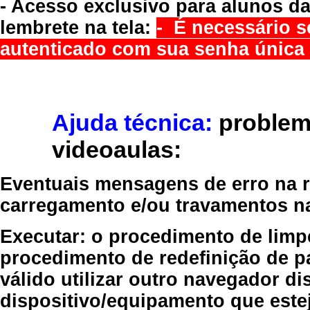
- Acesso exclusivo para alunos da
lembrete na tela:
- É necessário s
autenticado com sua senha única 
Ajuda técnica:
problem
videoaulas:
Eventuais mensagens de erro na re
carregamento e/ou travamentos n
Executar:
o procedimento de limp
procedimento de redefinição
de p
válido
utilizar outro navegador
dis
dispositivo/equipamento
que estej