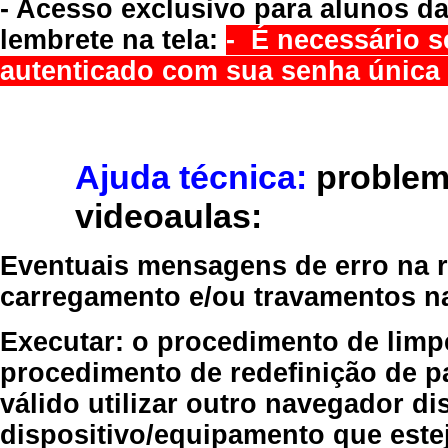
- Acesso exclusivo para alunos da
lembrete na tela:
- É necessário s
autenticado com sua senha única 
Ajuda técnica:
problem
videoaulas:
Eventuais mensagens de erro na re
carregamento e/ou travamentos n
Executar:
o procedimento de limp
procedimento de redefinição
de p
válido
utilizar outro navegador
dis
dispositivo/equipamento
que estej