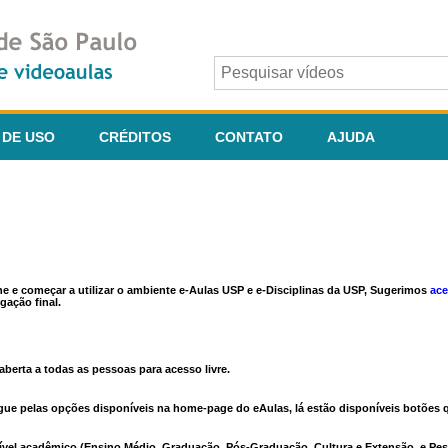
 DE USO
CRÉDITOS
CONTATO
AJUDA
ine e começar a utilizar o ambiente e-Aulas USP e e-Disciplinas da USP, Sugerimos
ace
gação final.
berta a todas as pessoas para acesso livre.
vegue pelas opções disponíveis na home-page do eAulas, lá estão disponíveis botõe
ível acadêmico (Ensino Médio, Graduação, Pós-Graduação, Cultura e Extensão, e Pes