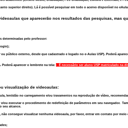
anto superior direito). Lá é possível pesquisar em todo o acervo disponível no eAul
ideoaulas que aparecerão nos resultados das pesquisas, mas q
s determinadas pelo professor:
ogin);
 ou público externo, desde que cadastrado e logado no e-Aulas USP). Poderá aparece
a
. Poderá aparecer o lembrete na tela:
- É necessário ser aluno USP matriculado na di
u visualização de videoaulas:
aula, lentidão no carregamento e/ou travamentos na reprodução de vídeo, recomend
 e/ou executar o
procedimento de redefinição
de parâmetros em seu navegador.
Tam
o seu alcance.
 não consegue visualizar nenhuma videoaula, por favor, entrar em contato por meio
ades;