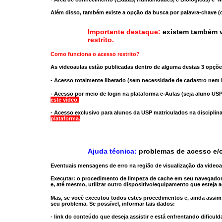
Além disso, também existe a opção da busca por palavra-chave (c
Importante destaque:
existem também v
restrito
.
Como funciona o acesso restrito?
As videoaulas estão publicadas dentro de alguma destas 3 opçõe
- Acesso totalmente liberado
(sem necessidade de cadastro nem l
- Acesso por meio de login na plataforma e-Aulas
(seja aluno USP
este vídeo.
- Acesso exclusivo para alunos da USP matriculados na disciplin
plataforma.
Ajuda técnica:
problemas de acesso e/o
Eventuais mensagens de erro na região de visualização da video
Executar:
o procedimento de limpeza de cache
em seu navegador
e, até mesmo,
utilizar outro dispositivo/equipamento
que esteja a
Mas, se você executou todos estes procedimentos e, ainda assim,
seu problema. Se possível, informar tais dados:
- link do conteúdo que deseja assistir e está enfrentando dificuld