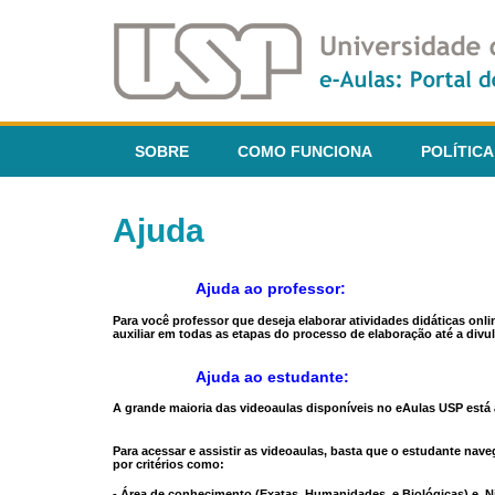
SOBRE
COMO FUNCIONA
POLÍTICA
Ajuda
Ajuda ao professor:
Para você professor que deseja elaborar atividades didáticas onl
auxiliar em todas as etapas do processo de elaboração até a divul
Ajuda ao estudante:
A grande maioria das videoaulas disponíveis no eAulas USP está a
Para acessar e assistir as videoaulas, basta que o estudante na
por critérios como:
- Área de conhecimento (Exatas, Humanidades, e Biológicas) e N