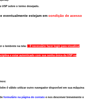
as USP sobre o termo desejado.
ue eventualmente estejam em
condição de acesso
r o lembrete na tela:
- É necessário fazer login para visualizar
sciplina e estar autenticado com sua senha única da USP na
amos:
bém é válido
utilizar outro navegador
disponível em sua máquina
 de
formulário na página de contato
e nos descrever brevemente o