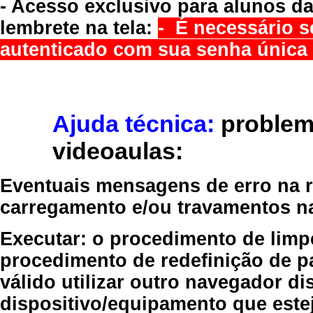
- Acesso exclusivo para alunos da
lembrete na tela:
- É necessário s
autenticado com sua senha única 
Ajuda técnica:
problem
videoaulas:
Eventuais mensagens de erro na re
carregamento e/ou travamentos n
Executar:
o procedimento de limp
procedimento de redefinição
de p
válido
utilizar outro navegador
dis
dispositivo/equipamento
que estej