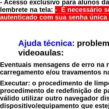
- Acesso exclusivo para alunos da
lembrete na tela:
- É necessário s
autenticado com sua senha única 
Ajuda técnica:
problem
videoaulas:
Eventuais mensagens de erro na re
carregamento e/ou travamentos n
Executar:
o procedimento de limp
procedimento de redefinição
de p
válido
utilizar outro navegador
dis
dispositivo/equipamento
que estej