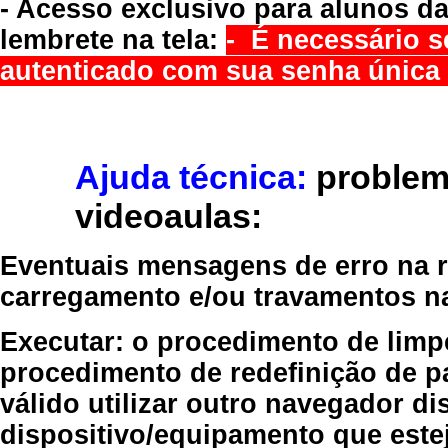
- Acesso exclusivo para alunos da
lembrete na tela:
- É necessário s
autenticado com sua senha única 
Ajuda técnica:
problem
videoaulas:
Eventuais mensagens de erro na re
carregamento e/ou travamentos n
Executar:
o procedimento de limp
procedimento de redefinição
de p
válido
utilizar outro navegador
dis
dispositivo/equipamento
que estej