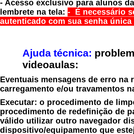
- Acesso exclusivo para alunos da
lembrete na tela:
- É necessário s
autenticado com sua senha única 
Ajuda técnica:
problem
videoaulas:
Eventuais mensagens de erro na re
carregamento e/ou travamentos n
Executar:
o procedimento de limp
procedimento de redefinição
de p
válido
utilizar outro navegador
dis
dispositivo/equipamento
que estej