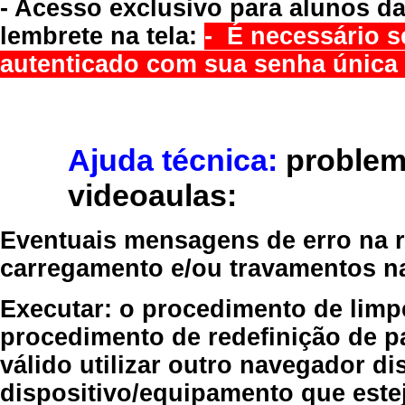
- Acesso exclusivo para alunos da
lembrete na tela:
- É necessário s
autenticado com sua senha única 
Ajuda técnica:
problem
videoaulas:
Eventuais mensagens de erro na re
carregamento e/ou travamentos n
Executar:
o procedimento de limp
procedimento de redefinição
de p
válido
utilizar outro navegador
dis
dispositivo/equipamento
que estej