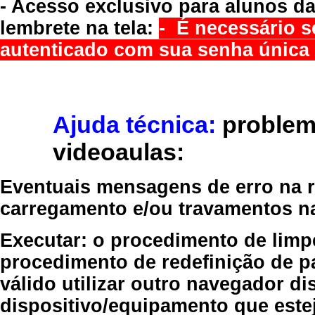
- Acesso exclusivo para alunos da
lembrete na tela:
- É necessário s
autenticado com sua senha única 
Ajuda técnica:
problem
videoaulas:
Eventuais mensagens de erro na re
carregamento e/ou travamentos n
Executar:
o procedimento de limp
procedimento de redefinição
de p
válido
utilizar outro navegador
dis
dispositivo/equipamento
que estej