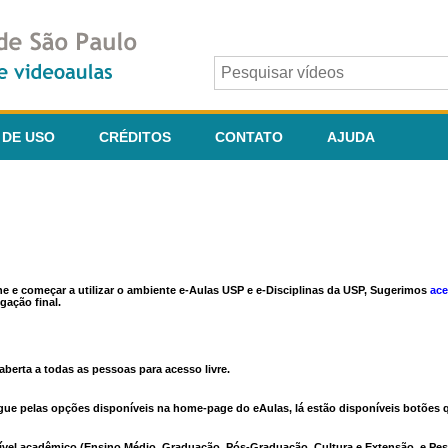
 DE USO
CRÉDITOS
CONTATO
AJUDA
ine e começar a utilizar o ambiente e-Aulas USP e e-Disciplinas da USP, Sugerimos
ace
gação final.
berta a todas as pessoas para acesso livre.
vegue pelas opções disponíveis na home-page do eAulas, lá estão disponíveis botõe
ível acadêmico (Ensino Médio, Graduação, Pós-Graduação, Cultura e Extensão, e Pes