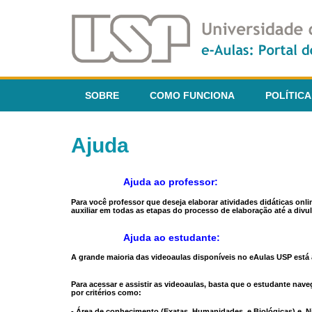
SOBRE
COMO FUNCIONA
POLÍTICA
Ajuda
Ajuda ao professor:
Para você professor que deseja elaborar atividades didáticas onl
auxiliar em todas as etapas do processo de elaboração até a divul
Ajuda ao estudante:
A grande maioria das videoaulas disponíveis no eAulas USP está a
Para acessar e assistir as videoaulas, basta que o estudante na
por critérios como:
- Área de conhecimento (Exatas, Humanidades, e Biológicas) e N