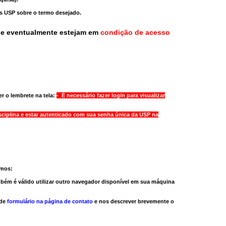
as USP sobre o termo desejado.
ue eventualmente estejam em
condição de acesso
r o lembrete na tela:
- É necessário fazer login para visualizar
sciplina e estar autenticado com sua senha única da USP na
amos:
bém é válido
utilizar outro navegador
disponível em sua máquina
 de
formulário na página de contato
e nos descrever brevemente o