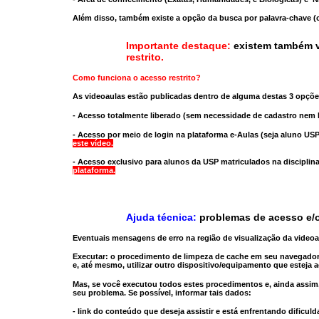
Além disso, também existe a opção da busca por palavra-chave (c
Importante destaque:
existem também v
restrito
.
Como funciona o acesso restrito?
As videoaulas estão publicadas dentro de alguma destas 3 opçõe
- Acesso totalmente liberado
(sem necessidade de cadastro nem l
- Acesso por meio de login na plataforma e-Aulas
(seja aluno USP
este vídeo.
- Acesso exclusivo para alunos da USP matriculados na disciplin
plataforma.
Ajuda técnica:
problemas de acesso e/o
Eventuais mensagens de erro na região de visualização da video
Executar:
o procedimento de limpeza de cache
em seu navegador
e, até mesmo,
utilizar outro dispositivo/equipamento
que esteja a
Mas, se você executou todos estes procedimentos e, ainda assim,
seu problema. Se possível, informar tais dados:
- link do conteúdo que deseja assistir e está enfrentando dificuld