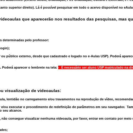
anto superior direito). Lá é possível pesquisar em todo o acervo disponível no eAul
ideoaulas que aparecerão nos resultados das pesquisas, mas q
s determinadas pelo professor:
ogin);
 ou público externo, desde que cadastrado e logado no e-Aulas USP). Poderá aparece
a
. Poderá aparecer o lembrete na tela:
- É necessário ser aluno USP matriculado na di
u visualização de videoaulas:
aula, lentidão no carregamento e/ou travamentos na reprodução de vídeo, recomend
 e/ou executar o
procedimento de redefinição
de parâmetros em seu navegador.
Tam
o seu alcance.
 não consegue visualizar nenhuma videoaula, por favor, entrar em contato por meio
ades;