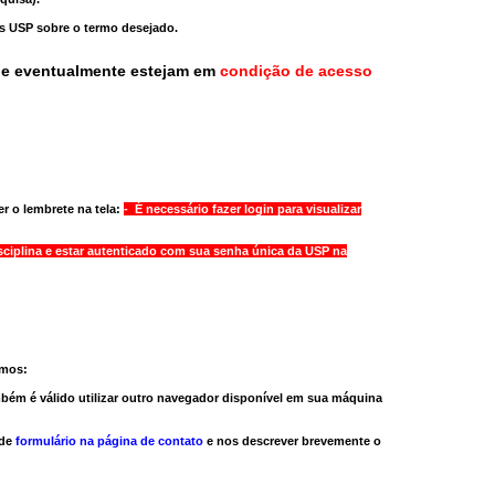
as USP sobre o termo desejado.
ue eventualmente estejam em
condição de acesso
r o lembrete na tela:
- É necessário fazer login para visualizar
sciplina e estar autenticado com sua senha única da USP na
amos:
bém é válido
utilizar outro navegador
disponível em sua máquina
 de
formulário na página de contato
e nos descrever brevemente o