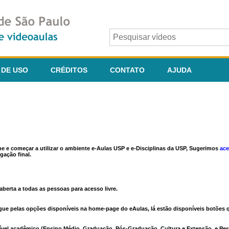
 DE USO
CRÉDITOS
CONTATO
AJUDA
ine e começar a utilizar o ambiente e-Aulas USP e e-Disciplinas da USP, Sugerimos
ace
gação final.
berta a todas as pessoas para acesso livre.
vegue pelas opções disponíveis na home-page do eAulas, lá estão disponíveis botõe
ível acadêmico (Ensino Médio, Graduação, Pós-Graduação, Cultura e Extensão, e Pes