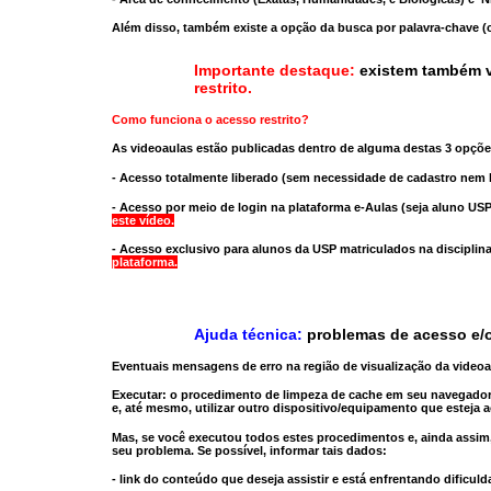
Além disso, também existe a opção da busca por palavra-chave (c
Importante destaque:
existem também v
restrito
.
Como funciona o acesso restrito?
As videoaulas estão publicadas dentro de alguma destas 3 opçõe
- Acesso totalmente liberado
(sem necessidade de cadastro nem l
- Acesso por meio de login na plataforma e-Aulas
(seja aluno USP
este vídeo.
- Acesso exclusivo para alunos da USP matriculados na disciplin
plataforma.
Ajuda técnica:
problemas de acesso e/o
Eventuais mensagens de erro na região de visualização da video
Executar:
o procedimento de limpeza de cache
em seu navegador
e, até mesmo,
utilizar outro dispositivo/equipamento
que esteja a
Mas, se você executou todos estes procedimentos e, ainda assim,
seu problema. Se possível, informar tais dados:
- link do conteúdo que deseja assistir e está enfrentando dificuld