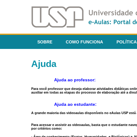
SOBRE
COMO FUNCIONA
POLÍTICA
Ajuda
Ajuda ao professor:
Para você professor que deseja elaborar atividades didáticas onl
auxiliar em todas as etapas do processo de elaboração até a divul
Ajuda ao estudante:
A grande maioria das videoaulas disponíveis no eAulas USP está a
Para acessar e assistir as videoaulas, basta que o estudante na
por critérios como:
- Área de conhecimento (Exatas, Humanidades, e Biológicas) e N