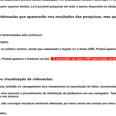
anto superior direito). Lá é possível pesquisar em todo o acervo disponível no eAul
ideoaulas que aparecerão nos resultados das pesquisas, mas q
s determinadas pelo professor:
ogin);
 ou público externo, desde que cadastrado e logado no e-Aulas USP). Poderá aparece
a
. Poderá aparecer o lembrete na tela:
- É necessário ser aluno USP matriculado na di
u visualização de videoaulas:
aula, lentidão no carregamento e/ou travamentos na reprodução de vídeo, recomend
 e/ou executar o
procedimento de redefinição
de parâmetros em seu navegador.
Tam
o seu alcance.
 não consegue visualizar nenhuma videoaula, por favor, entrar em contato por meio
ades;